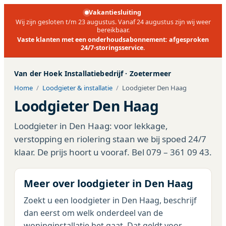
Vakantiesluiting
Wij zijn gesloten t/m 23 augustus. Vanaf 24 augustus zijn wij weer
bereikbaar.
Vaste klanten met een onderhoudsabonnement: afgesproken
24/7-storingsservice.
Van der Hoek Installatiebedrijf
·
Zoetermeer
Home
/
Loodgieter & installatie
/
Loodgieter Den Haag
Loodgieter Den Haag
Loodgieter in Den Haag: voor lekkage,
verstopping en riolering staan we bij spoed 24/7
klaar. De prijs hoort u vooraf. Bel 079 – 361 09 43.
Meer over loodgieter in Den Haag
Zoekt u een loodgieter in Den Haag, beschrijf
dan eerst om welk onderdeel van de
woninginstallatie het gaat. Dat geldt voor