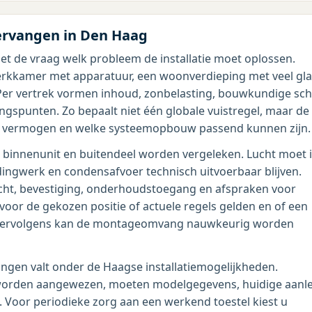
vervangen in Den Haag
et de vraag welk probleem de installatie moet oplossen.
erkkamer met apparatuur, een woonverdieping met veel gla
er vertrek vormen inhoud, zonbelasting, bouwkundige schi
spunten. Zo bepaalt niet één globale vuistregel, maar de
lk vermogen en welke systeemopbouw passend kunnen zijn.
 binnenunit en buitendeel worden vergeleken. Lucht moet 
idingwerk en condensafvoer technisch uitvoerbaar blijven.
 lucht, bevestiging, onderhoudstoegang en afspraken voor
or de gekozen positie of actuele regels gelden en of een
 Vervolgens kan de montageomvang nauwkeurig worden
angen valt onder de Haagse installatiemogelijkheden.
worden aangewezen, moeten modelgegevens, huidige aanl
 Voor periodieke zorg aan een werkend toestel kiest u