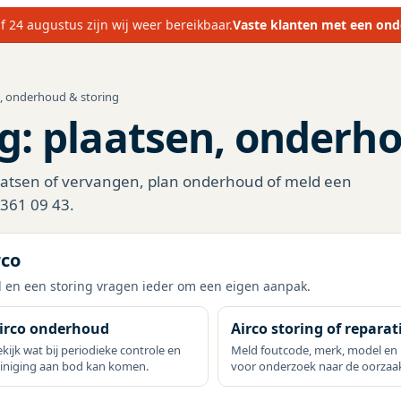
f 24 augustus zijn wij weer bereikbaar.
Vaste klanten met een ond
n, onderhoud & storing
g: plaatsen, onderho
laatsen of vervangen, plan onderhoud of meld een
– 361 09 43.
rco
d en een storing vragen ieder om een eigen aanpak.
irco onderhoud
Airco storing of reparat
kijk wat bij periodieke controle en
Meld foutcode, merk, model en 
einiging aan bod kan komen.
voor onderzoek naar de oorzaa