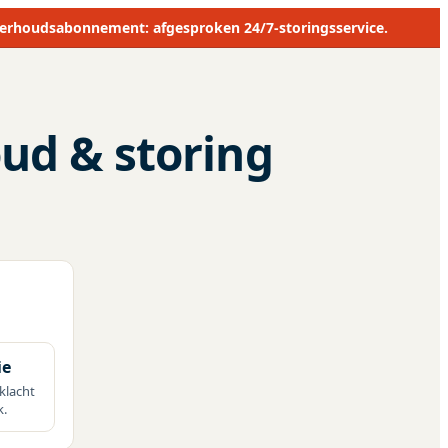
erhoudsabonnement: afgesproken 24/7-storingsservice.
ud & storing
ie
klacht
k.