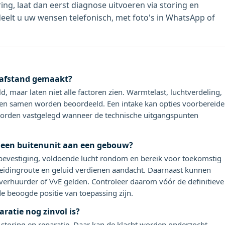
ng, laat dan eerst diagnose uitvoeren via storing en
deelt u uw wensen telefonisch, met foto's in WhatsApp of
 afstand gemaakt?
, maar laten niet alle factoren zien. Warmtelast, luchtverdeling,
n samen worden beoordeeld. Een intake kan opties voorbereide
 worden vastgelegd wanneer de technische uitgangspunten
 een buitenunit aan een gebouw?
 bevestiging, voldoende lucht rondom en bereik voor toekomstig
leidingroute en geluid verdienen aandacht. Daarnaast kunnen
erhuurder of VvE gelden. Controleer daarom vóór de definitieve
 beoogde positie van toepassing zijn.
aratie nog zinvol is?
storing en reparatie. Daar kan de klacht worden onderzocht