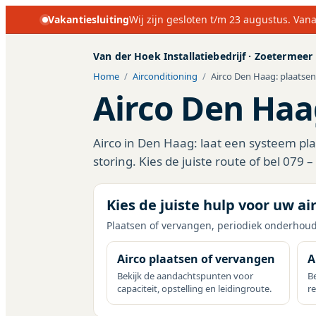
Vakantiesluiting
Wij zijn gesloten t/m 23 augustus. Vana
Van der Hoek Installatiebedrijf
·
Zoetermeer
Home
/
Airconditioning
/
Airco Den Haag: plaatse
Airco Den Haa
Airco in Den Haag: laat een systeem p
storing. Kies de juiste route of bel 079 
Kies de juiste hulp voor uw ai
Plaatsen of vervangen, periodiek onderhou
Airco plaatsen of vervangen
A
Bekijk de aandachtspunten voor
Be
capaciteit, opstelling en leidingroute.
r