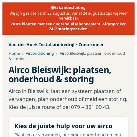
Vakantiesluiting
Wij zijn gesloten t/m 23 augustus. Vanaf 24 augustus zijn wij weer
bereikbaar.
Vaste klanten met een onderhoudsabonnement: afgesproken
24/7-storingsservice.
Van der Hoek Installatiebedrijf
·
Zoetermeer
Home
/
Airconditioning
/
Airco Bleiswijk: plaatsen, onderhoud
& storing
Airco Bleiswijk: plaatsen,
onderhoud & storing
Airco in Bleiswijk: laat een systeem plaatsen of
vervangen, plan onderhoud of meld een storing.
Kies de juiste route of bel 079 – 361 09 43.
Kies de juiste hulp voor uw airco
Plaatsen of vervangen, periodiek onderhoud en een